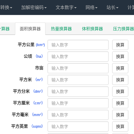
化转换
加解密编码
文本数字
网络
站长
计
计算器
面积换算器
热量换算器
体积换算器
压力换算器
平方公里
换算
(km²)
公顷
换算
（ha）
市亩
换算
平方米
换算
（m²）
平方分米
换算
（dm²）
平方厘米
换算
（cm²）
平方毫米
换算
（mm²）
平方英里
换算
（sqmi）