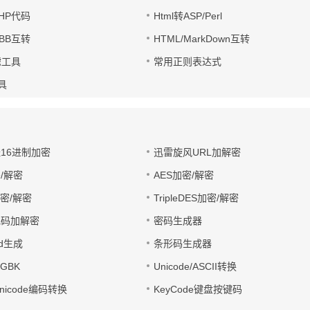
PHP代码
Html转ASP/Perl
UBB互转
HTML/MarkDown互转
滤工具
常用正则表达式
工具
址16进制加密
迅雷旋风URL加解密
/解密
AES加密/解密
加密/解密
TripleDES加密/解密
电码加解密
密码生成器
wd生成
条形码生成器
转GBK
Unicode/ASCII转换
/Unicode编码转换
KeyCode键盘按键码