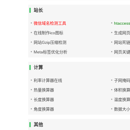
站长
微信域名检测工具
htacces
在线制作ico图标
生成网页
网站Gzip压缩检测
网站死
Meta标签优化分析
网页关
计算
利率计算器在线
子网掩
热量换算器
体积换
长度换算器
温度换
角度换算器
数据大
其他