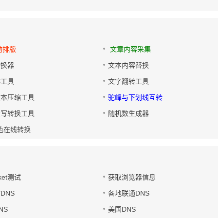
动排版
文章内容采集
转换器
文本内容替换
排工具
文字翻转工具
文本压缩工具
驼峰与下划线互转
大写转换工具
随机数生成器
色在线转换
ket测试
获取浏览器信息
DNS
各地联通DNS
NS
美国DNS