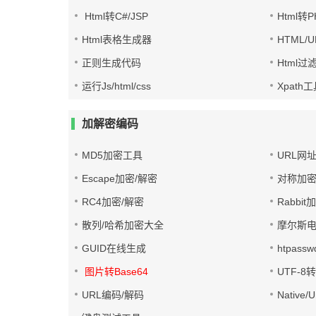
Html转C#/JSP
Html转
Html表格生成器
HTML/
正则生成代码
Html过
运行Js/html/css
Xpath
加解密编码
MD5加密工具
URL网
Escape加密/解密
对称加密
RC4加密/解密
Rabbit
散列/哈希加密大全
摩尔斯
GUID在线生成
htpass
图片转Base64
UTF-8
URL编码/解码
Native